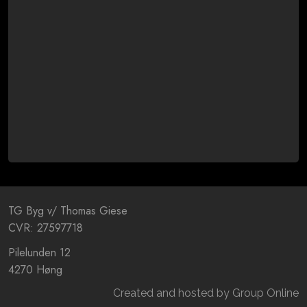
TG Byg v/ Thomas Giese
CVR: 27597718
Pilelunden 12
4270 Høng
Created and hosted by Group Online