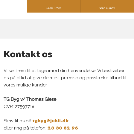
23 30 82 96
Send e-mail
Kontakt os​
Vi ser frem til at tage imod din henvendelse. Vi bestræber
os på altid at give de mest præcise og prisstærke tilbud til
vores mulige kunder.
TG Byg v/ Thomas Giese
CVR: 27597718​
tgbyg@jubii.dk
​Skriv til os på
23 30 82 96
eller ring på telefon: ​