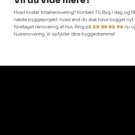
Vil du vide mere?
Hvad koster totalrenovering? Kontakt TG Byg i dag og få 
næste byggeprojekt, hvad end du skal have bygget nyt, b
23 30 82 96
foretaget renovering af hus. Ring på
nu og
husrenovering. Vi opfylder dine byggedrømme!