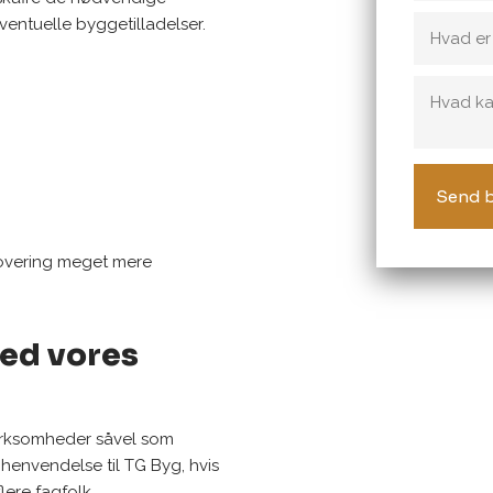
entuelle byggetilladelser.
enovering meget mere
med vores
virksomheder såvel som
e henvendelse til TG Byg, hvis
lere fagfolk.