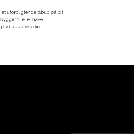
et uforpligtende tilbud på dit
ygget til eller have
 lad os udføre din