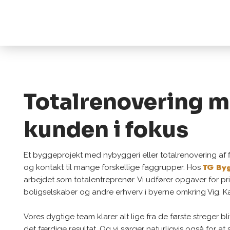
Totalrenovering 
kunden i fokus
Et byggeprojekt med nybyggeri eller totalrenovering af
TG By
og kontakt til mange forskellige faggrupper. Hos
arbejdet som totalentreprenør. Vi udfører opgaver for p
boligselskaber og andre erhverv i byerne omkring Vig, 
Vores dygtige team klarer alt lige fra de første streger bl
det færdige resultat. Og vi sørger naturligvis også for a