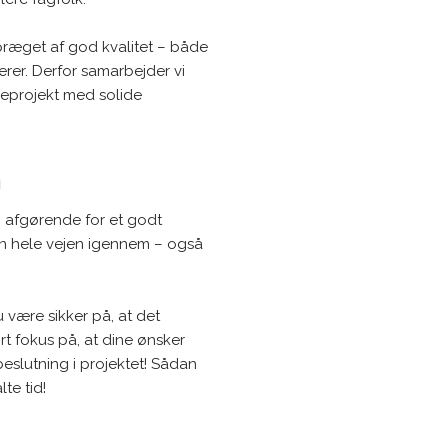
præget af god kvalitet – både
erer. Derfor samarbejder vi
geprojekt med solide
m
 afgørende for et godt
on hele vejen igennem – også
 være sikker på, at det
t fokus på, at dine ønsker
 beslutning i projektet! Sådan
lte tid!