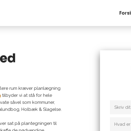
Fors
med
Kontakt 
du ønske
 flere rum kræver planlægning
g
tilbyder vi at stå for hele
rivate såvel som kommuner,
Kalundbog, Holbæk & Slagelse.
iver sat på plantegningen til
t skaffe de nødvendige