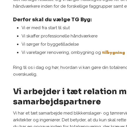
håndværkere inden for de forskellige faggrupper samt ev
Derfor skal du vælge TG Byg:
​Vi er med fra start til slut
Vi skaffer professionelle håndværkere
Vi sørger for byggetilladelse
tilbygning
​Vi varetager renovering, ombygning og
Ring til os i dag og hør, hvordan vi kan gøre din totalr
overskuelig.
Vi arbejder i tæt relation 
samarbejdspartnere
Vi har et tæt samarbejde med blikkenslager- og tømrer
arkitekter og ingeniører. Det betyder, at du kun skal rett
du har en opgave inden for totalrenovering, der kræver f