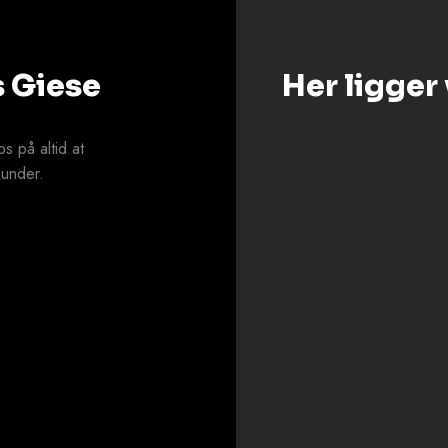
s Giese
Her ligger 
s på altid at
kunder.