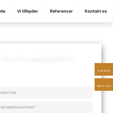
ide
Vi tilbyder
Referencer
Kontakt os
Har du spørgsmål?
murermesteren, hvis du har spørgsmål til en opgave
23 30 82 96
r udført. Vi kan også hjælpe med et uforpligtende
tilbud!
Send e-mail