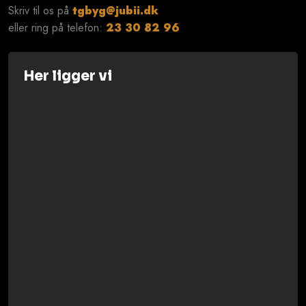
Skriv til os på
tgbyg@jubii.dk
eller ring på telefon: ​
23 30 82 96
Her ligger vi