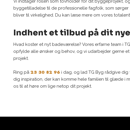
Vi indtager rollen som tovholder for dit byggeprojekt, og 
byggetilladelse til de professionelle fagfolk, som sørg
bliver til virkelighed. Du kan læse mere om vores totalentr
Indhent et tilbud på dit n
Hvad koster et nyt badeværelse? Vores erfarne team i T
opfylde alle ønsker og behov, og vi udarbejder gerne et
projekt.
23 30 82 96
Ring på
i dag, og lad TG Byg rådgive dig f
dig inspiration, der kan komme hele familien til glæde i
os til at høre om lige netop dit projekt.