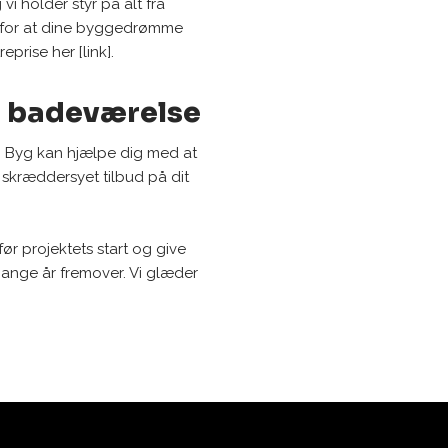
vi holder styr på alt fra
er for at dine byggedrømme
eprise her [link].
ye badeværelse
G Byg kan hjælpe dig med at
 skræddersyet tilbud på dit
ør projektets start og give
 mange år fremover. Vi glæder