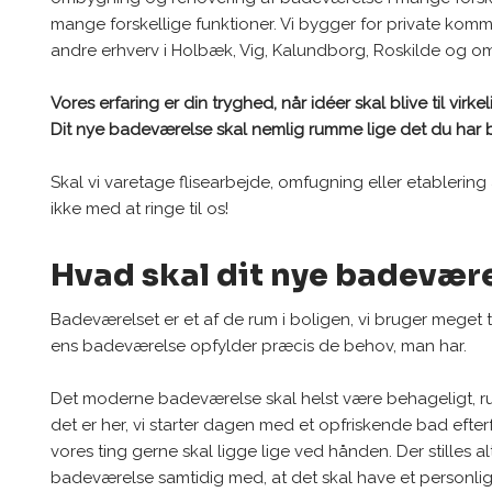
mange forskellige funktioner. Vi bygger for private kom
andre erhverv i Holbæk, Vig, Kalundborg, Roskilde og o
Vores erfaring er din tryghed, når idéer skal blive til virke
Dit nye badeværelse skal nemlig rumme lige det du har 
Skal vi varetage flisearbejde, omfugning eller etablering 
ikke med at ringe til os!
Hvad skal dit nye badevæ
Badeværelset er et af de rum i boligen, vi bruger meget tid 
ens badeværelse opfylder præcis de behov, man har.
Det moderne badeværelse skal helst være behageligt, ru
det er her, vi starter dagen med et opfriskende bad efter
vores ting gerne skal ligge lige ved hånden. Der stilles alts
badeværelse samtidig med, at det skal have et personlig