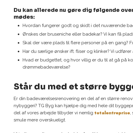
Du kan allerede nu gøre dig følgende over
mødes:
Hvordan fungerer godt og skidt i det nuværende b
Ønskes der bruseniche eller badekar? Vi kan få plads
Skal der være plads til flere personer på en gang? 
​Har du særlige ønsker ift. fliser og klinker? Vi udfører 
​Hvad er budgettet, og hvor villig er du til at gå på ko
drømmebadeværelse?
Står du med et større byg
Er din badeværelsesrenovering en del af en større renov
nybyggeri? TG Byg kan hjælpe dig med hele dit byggeproje
totalentreprise
del af vores arbejde tilbyder vi nemlig
,
smule mere overskueligt.