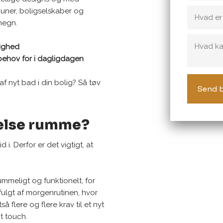
muner, boligselskaber og
megn.
lighed
behov for i dagligdagen
af nyt bad i din bolig? Så tøv
relse rumme?
i. Derfor er det vigtigt, at
mmeligt og funktionelt, for
fulgt af morgenrutinen, hvor
å flere og flere krav til et nyt
t touch.