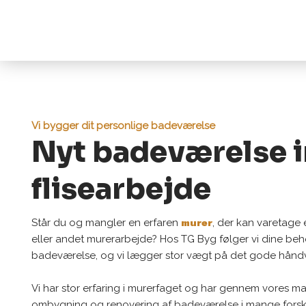
Vi bygger dit personlige badeværelse​
Nyt badeværelse i
flisearbejde
murer
Står du og mangler en erfaren
, der kan varetage
eller andet murerarbejde? Hos TG Byg følger vi dine beho
badeværelse, og vi lægger stor vægt på det gode håndvæ
Vi har stor erfaring i murerfaget og har gennem vores m
ombygning og renovering af badeværelse i mange forsk