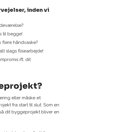
vejelser, inden vi
adeværelse?
 til begge!
Fx flere håndvaske?
alt slags flisearbejde!
mpromis ift. dit
geprojekt?
ering eller måske et
kt fra start til slut. Som en
 så dit byggeprojekt bliver en