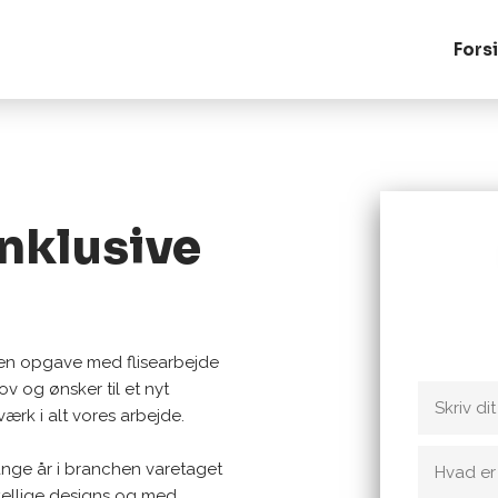
Fors
nklusive
Kontakt 
du ønske
 en opgave med flisearbejde
v og ønsker til et nyt
rk i alt vores arbejde.
ange år i branchen varetaget
ellige designs og med