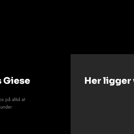
s Giese
Her ligger 
s på altid at
kunder.