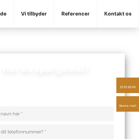
ide
Vi tilbyder
Referencer
Kontakt os
Har du spørgsmål?
murermesteren, hvis du har spørgsmål til en opgave
23 30 82 96
r udført. Vi kan også hjælpe med et uforpligtende
tilbud!
Send e-mail